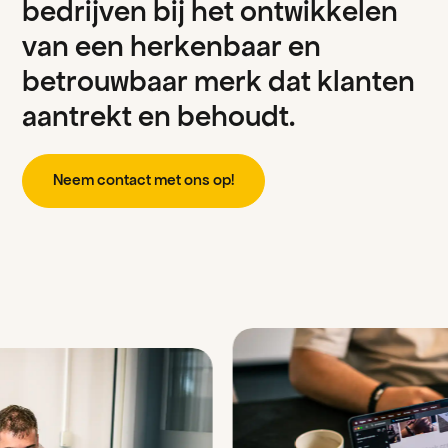
b
e
d
r
i
j
v
e
n
b
i
j
h
e
t
o
n
t
w
i
k
k
e
l
e
n
v
a
n
e
e
n
h
e
r
k
e
n
b
a
a
r
e
n
b
e
t
r
o
u
w
b
a
a
r
m
e
r
k
d
a
t
k
l
a
n
t
e
n
a
a
n
t
r
e
k
t
e
n
b
e
h
o
u
d
t
.
N
e
e
m
c
o
n
a
c
m
e
o
n
s
o
p
t
t
t
!