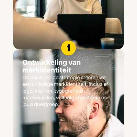
Ontwikkeling van
merkidentiteit
Op basis van de strategie creëren we
een volledige merkidentiteit, inclusief
logo, kleuren, typografie en
merkwaarden, volledig afgestemd op
jouw doelgroep.