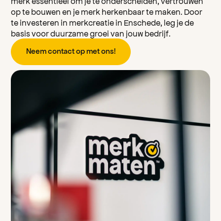
merk essentieel om je te onderscheiden, vertrouwen
op te bouwen en je merk herkenbaar te maken. Door
te investeren in
merkcreatie in Enschede
, leg je de
basis voor duurzame groei van jouw bedrijf.
N
e
e
m
c
o
n
a
c
o
p
m
e
o
n
s
t
t
t
!