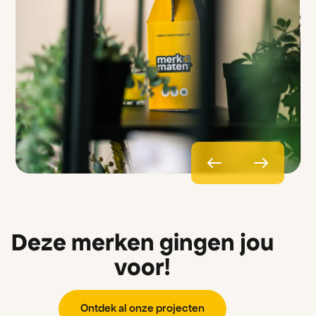
Deze merken gingen jou
voor!
O
n
t
d
e
k
a
l
o
n
z
e
p
r
o
j
e
c
t
e
n