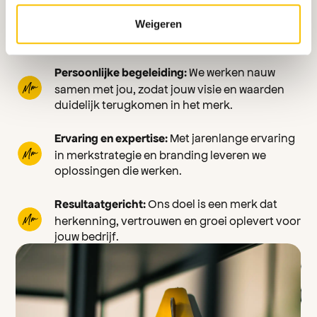
We begrijpen de
Lokale kennis van Enschede:
markt en de doelgroep, waardoor jouw merk
Weigeren
perfect aansluit bij lokale behoeften.
We werken nauw
Persoonlijke begeleiding:
samen met jou, zodat jouw visie en waarden
duidelijk terugkomen in het merk.
Met jarenlange ervaring
Ervaring en expertise:
in merkstrategie en branding leveren we
oplossingen die werken.
Ons doel is een merk dat
Resultaatgericht:
herkenning, vertrouwen en groei oplevert voor
jouw bedrijf.