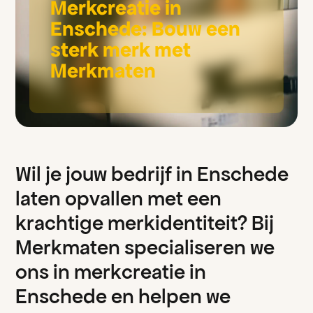
Merkcreatie in
Enschede: Bouw een
sterk merk met
Merkmaten
W
i
l
j
e
j
o
u
w
b
e
d
r
i
j
f
i
n
E
n
s
c
h
e
d
e
l
a
t
e
n
o
p
v
a
l
l
e
n
m
e
t
e
e
n
k
r
a
c
h
t
i
g
e
m
e
r
k
i
d
e
n
t
i
t
e
i
t
?
B
i
j
M
e
r
k
m
a
t
e
n
s
p
e
c
i
a
l
i
s
e
r
e
n
w
e
o
n
s
i
n
m
e
r
k
c
r
e
a
t
i
e
i
n
E
n
s
c
h
e
d
e
e
n
h
e
l
p
e
n
w
e