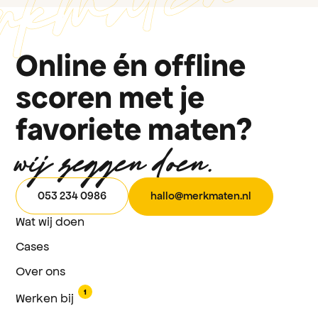
Online én offline
scoren met je
favoriete maten?
wij zeggen doen.
053 234 0986
h
a
l
l
o
@
m
e
r
k
m
a
t
e
n
.
n
l
Wat wij doen
Cases
Over ons
1
Werken bij