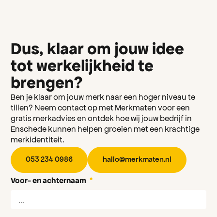
Dus, klaar om jouw idee
tot werkelijkheid te
brengen?
Ben je klaar om jouw merk naar een hoger niveau te
tillen?
Neem contact op met Merkmaten voor een
gratis merkadvies
en ontdek hoe wij jouw bedrijf in
Enschede kunnen helpen groeien met een krachtige
merkidentiteit.
0
5
3
2
3
4
0
9
8
6
h
a
l
l
o
@
m
e
r
k
m
a
t
e
n
.
n
l
Voor- en achternaam