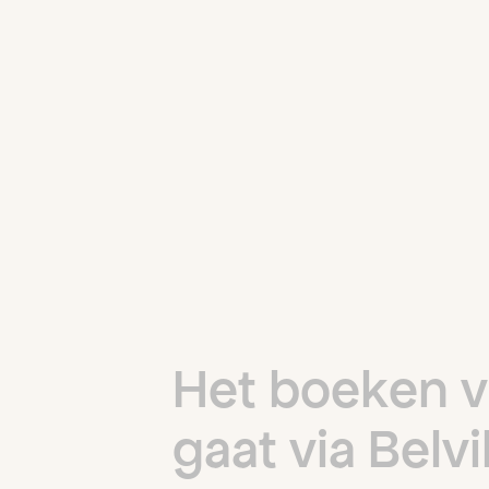
H
e
t
b
o
e
k
e
n
v
g
a
a
t
v
i
a
B
e
l
v
i