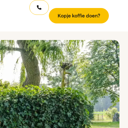
K
p
d
o
e
o
e
o
e
n
k
?
f
f
j
i