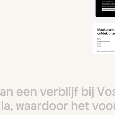
a
n
e
e
n
v
e
r
b
l
i
j
f
b
i
j
V
o
l
l
a
,
w
a
a
r
d
o
o
r
h
e
t
v
o
o