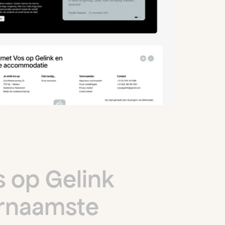
s
o
p
G
e
l
i
n
k
r
n
a
a
m
s
t
e