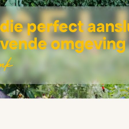
die perfect aansl
gevende omgeving
ink