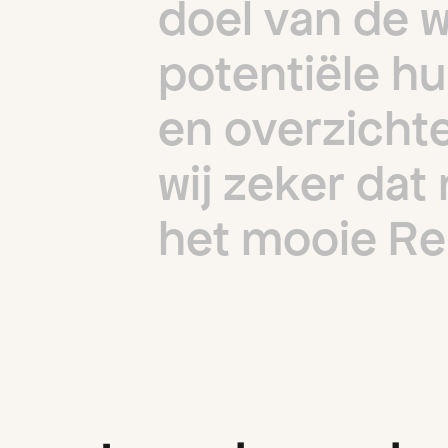
d
o
e
l
v
a
n
d
e
p
o
t
e
n
t
i
ë
l
e
h
u
e
n
o
v
e
r
z
i
c
h
t
w
i
j
z
e
k
e
r
d
a
t
h
e
t
m
o
o
i
e
R
e