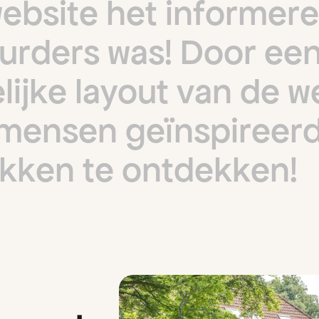
w
e
b
s
i
t
e
h
e
t
i
n
f
o
r
m
e
r
e
u
r
d
e
r
s
w
a
s
!
D
o
o
r
e
e
e
l
i
j
k
e
l
a
y
o
u
t
v
a
n
d
e
w
m
e
n
s
e
n
g
e
ï
n
s
p
i
r
e
e
r
k
k
e
n
t
e
o
n
t
d
e
k
k
e
n
!