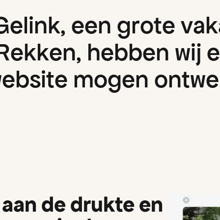
G
e
l
i
n
k
,
e
e
n
g
r
o
t
e
v
a
k
R
e
k
k
e
n
,
h
e
b
b
e
n
w
i
j
e
w
e
b
s
i
t
e
m
o
g
e
n
o
n
t
w
e
aan de drukte en