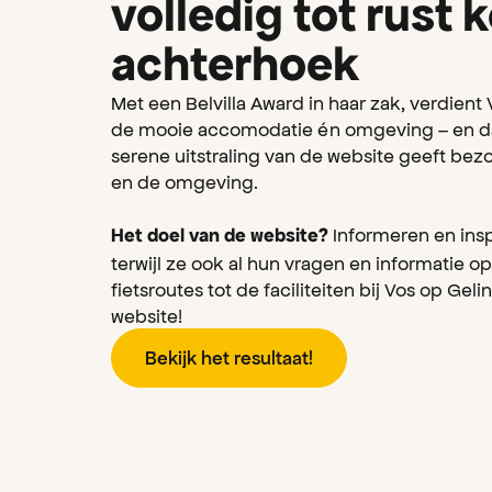
volledig tot rust 
achterhoek
Met een Belvilla Award in haar zak, verdient 
de mooie accomodatie én omgeving – en dat
serene uitstraling van de website geeft be
en de omgeving.
Informeren en insp
Het doel van de website?
terwijl ze ook al hun vragen en informatie 
fietsroutes tot de faciliteiten bij Vos op Gel
website!
B
e
k
k
h
e
e
s
u
a
a
i
j
t
r
l
t
t
!