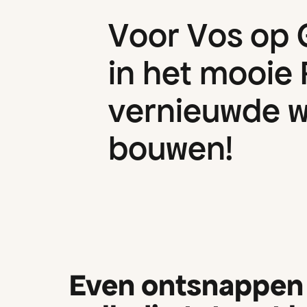
V
o
o
r
V
o
s
o
p
i
n
h
e
t
m
o
o
i
e
v
e
r
n
i
e
u
w
d
e
b
o
u
w
e
n
!
Even ontsnappen 