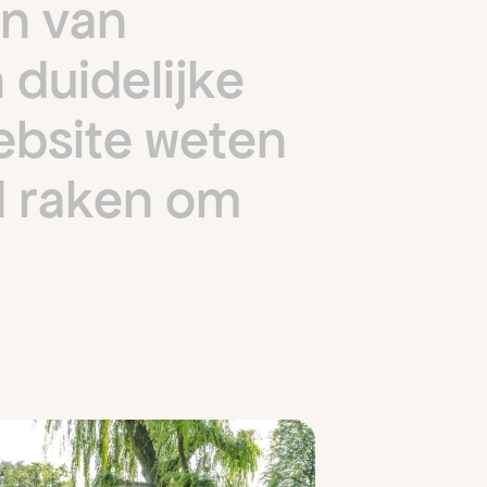
n
v
a
n
n
d
u
i
d
e
l
i
j
k
e
e
b
s
i
t
e
w
e
t
e
n
d
r
a
k
e
n
o
m