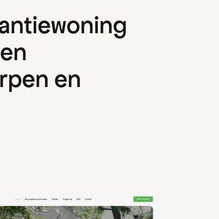
a
n
t
i
e
w
o
n
i
n
g
e
n
r
p
e
n
e
n