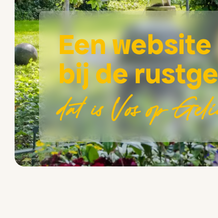
Een website 
bij de rust
dat is Vos op Gel