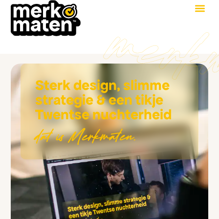
Sterk design, slimme
strategie & een tikje
Twentse nuchterheid
dat is Merkmaten.