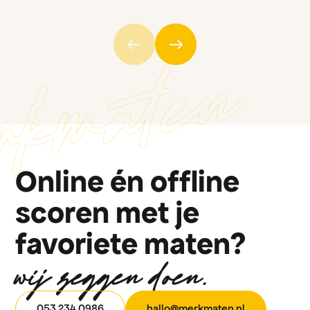
Online én offline
scoren met je
favoriete maten?
wij zeggen doen.
053 234 0986
h
a
l
l
o
@
m
e
r
k
m
a
t
e
n
.
n
l