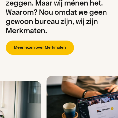
z
e
g
g
e
n
.
M
a
a
r
w
i
j
m
é
n
e
n
h
e
t
.
W
a
a
r
o
m
?
N
o
u
o
m
d
a
t
w
e
g
e
e
n
g
e
w
o
o
n
b
u
r
e
a
u
z
i
j
n
,
w
i
j
z
i
j
n
M
e
r
k
m
a
t
e
n
.
M
e
e
e
z
e
n
o
v
e
M
e
k
m
a
e
n
r
l
r
r
t