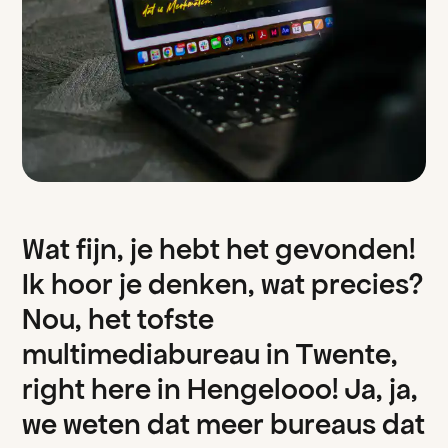
W
a
t
f
i
j
n
,
j
e
h
e
b
t
h
e
t
g
e
v
o
n
d
e
n
!
I
k
h
o
o
r
j
e
d
e
n
k
e
n
,
w
a
t
p
r
e
c
i
e
s
?
N
o
u
,
h
e
t
t
o
f
s
t
e
m
u
l
t
i
m
e
d
i
a
b
u
r
e
a
u
i
n
T
w
e
n
t
e
,
r
i
g
h
t
h
e
r
e
i
n
H
e
n
g
e
l
o
o
o
!
J
a
,
j
a
,
w
e
w
e
t
e
n
d
a
t
m
e
e
r
b
u
r
e
a
u
s
d
a
t