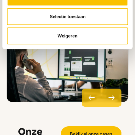
Selectie toestaan
Weigeren
Onze
B
e
k
i
j
k
a
l
o
n
z
e
c
a
s
e
s