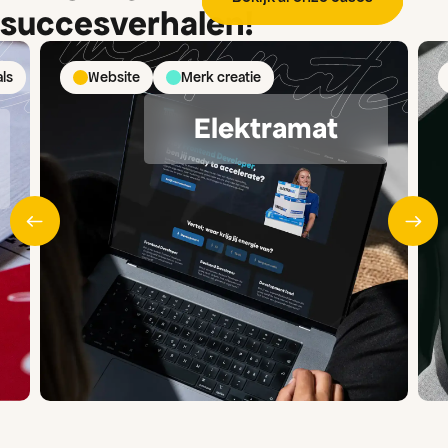
succesverhalen!
als
Website
Merk creatie
Elektramat